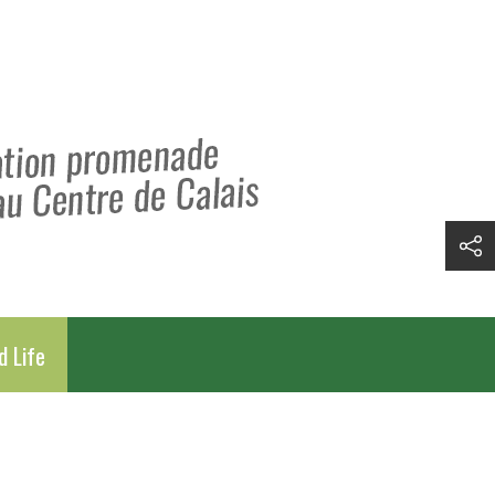
d Life